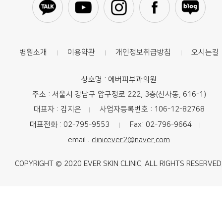
병원소개
이용약관
개인정보취급방침
오시는길
|
|
|
상호명 : 에버피부과의원
주소 : 서울시 강남구 압구정로 222, 3층(신사동, 616-1)
대표자 : 김지은
사업자등록번호 : 106-12-82768
|
대표전화 : 02-795-9553
Fax: 02-796-9664
|
|
email :
clinicever2@naver.com
COPYRIGHT © 2020 EVER SKIN CLINIC. ALL RIGHTS RESERVED