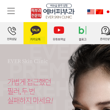
필러재시술
가볍게 접근했던 필러, 두 번 실패하지 마세요. 피부과전문의의 숙련도와 섬세한 미적 감각으로 다시 태어나는 필러 재시술