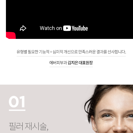
필러재시술 대상
시술 부위가 덩어리져 이물감이 느껴지거나 필러가 빨갛고 푸르스름해진 경우, 시술 받은 부위의 경계가 불빛에 비춰 보이는 경우, 너무 과도한 양으로 시술 부위가 부자연스럽거나 매끈하지 않고 울퉁불퉁한 경우, 시술 부위의 비대칭이 심하거나 원했던 부위가 아닌 그 주변으로 채워진 경우, 시술 후 예전의 얼굴이 없어졌거나 정형화 된 강남 성형미인 같은 경우