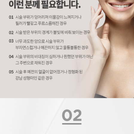
에버 필러 재시술 프로세스
시술 부위와 주입된 필러 성분 파악, 시술 횟수와 종류, 마지막 시술 시기 확인, 불만족스러운 부분 상담 및 원하는 이미지에 대한 상담, 시술 부위 및 피부 특성을 고려해 적합한 필러 선정, 마취연고 혹은 마취주사 후 부담없는 필러 재시술 진행
더 이상의 실패는 없어야 하기에, 더 정확하게 진단하고 수립하는 치료 계획