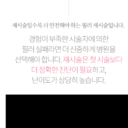
필러재시술
경험이 부족한 시술자에 의한 필러 실패라면 더 신중하게 병원을 선택해야 합니다. 재시술은 첫 시술보다 더 정확한 진단이 필요하고, 난이도가 상당히 높습니다. 유형별 필요한 기능적+심미적 개선으로 만족스러운 결과를 선사합니다.