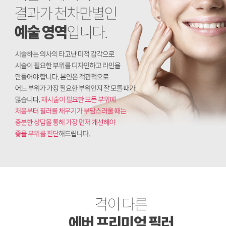
격이 다른 에버 필러재시술