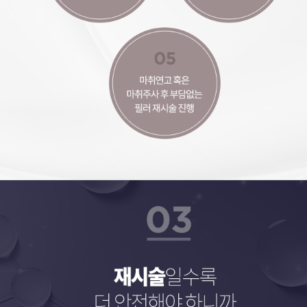
재시술일수록 더 안전해야 하니까
이전에 주입한 이쁘지 않은 필러를 제거하는 것만으로도 당신은 두 배 더 멋져질 수 있습니다. 에버에서는 필러 실패의 원인을 분석하여, 필요하다면 남은 필러를 녹이고, 페이스라인을 새로 디자인하여, 안전하게 재시술함으로써, 아름다운 얼굴 라인을 가지도록 해줍니다. 유착이 있는 피부에도 안전할 수 있도록 일회용 미세캐뉼라를 사용하고 있기에, 필러가 혈관 내부로 잘못 주입되어 일어날 수 있는 부작용을 예방해주며, 통증과 멍, 붓기를 최소화해주어 별도의 회복기간이 필요 없습니다.