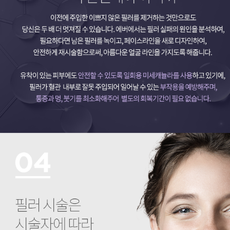
필러 시술은 시술자에 따라 결과가 천차만별인 예술 영역입니다.
시술하는 의사의 타고난 미적 감각으로 시술이 필요한 부위를 디자인하고 라인을 만들어야 합니다. 본인은 객관적으로 어느 부위가 가장 필요한 부위인지 잘 모를 때가 많습니다. 재시술이 필요한 모든 부위에 처음부터 필러를 채우기가 부담스러울 때는 충분한 상담을 통해 가장 먼저 개선해야 좋을 부위를 진단해드립니다.