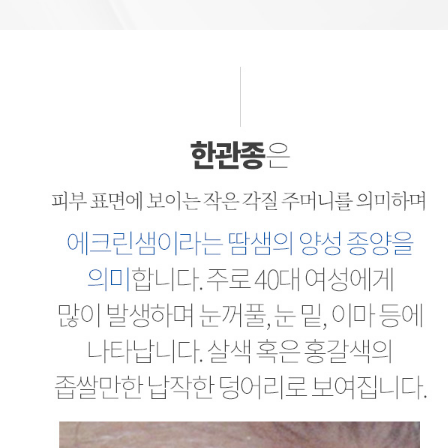
한관종
한관종이란 에크린샘이라는 땀샘의 양성 종양을 의미합니다. 주로 40대 여성에게 많이 발생하며 눈꺼풀, 눈 밑, 이마 등에 나타납니다. 살색 혹은 홍갈색의 좁쌀만한 납작한 덩어리로 보여집니다. 개인별로 다양한 한관종의 형태와 피부타입을 고려한 치료를 합니다. 단 한 번의 치료로도 병변이 호전될 수 있도록 꼼꼼하고 정확하게 치료합니다.