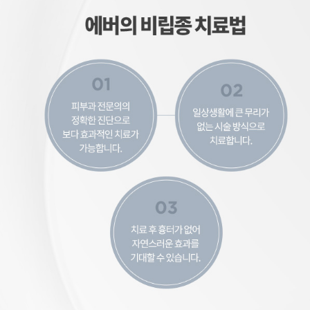
피부과 전문의의 정확한 진단으로 보다 효과적인 치료가 가능합니다. 일상생활에 큰 무리가 없는 시술 방식으로 치료합니다. 치료 후 흉터가 없어 자연스러운 효과를 기대할 수 있습니다.