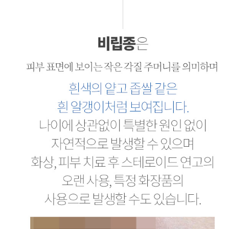
비립종
비립종은 피부 표면에 보이는 작은 각질 주머니를 의미하며, 흰색의 얕고 좁쌀 같은 흰 알갱이처럼 보여집니다. 나이에 상관없이 특별한 원인 없이 자연적으로 발생할 수 있으며 화상, 피부 치료 후 스테로이드 연고의 오랜 사용, 특정 화장품의 사용으로 발생할 수도 있습니다.