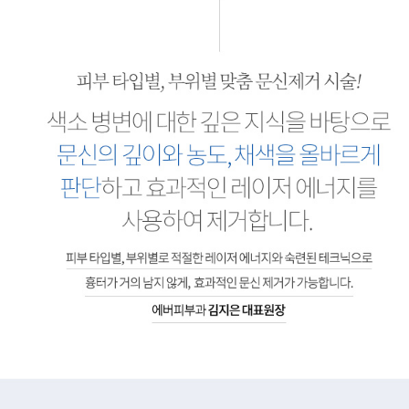
색소 병변에 대한 깊은 지식을 바탕으로 문신의 깊이와 농도, 채색을 올바르게 판단하고 효과적인 레이저 에너지를 사용하여 제거합니다. 피부 타입별, 부위별로 적절한 레이저 에너지와 숙련된 테크닉으로 흉터가 거의 남지 않게, 효과적인 문신 제거가 가능합니다.