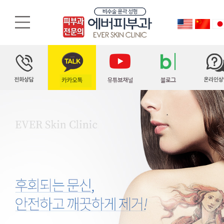
문신제거, 문신제거 레이저
엔디야그 레이저를 이용하여 변형되거나 의미가 없어진 문신을 제거합니다. 색소 레이저에 대한 충분한 이해와 섬세한 테크닉이 요구되는 치료법이며 문신의 크기와 깊이, 색상에 따라 적절한 방법으로 제거해야 합니다.