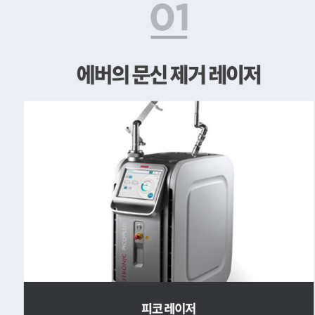
문신 제거 레이저
포토나 레이저, 피코 레이저