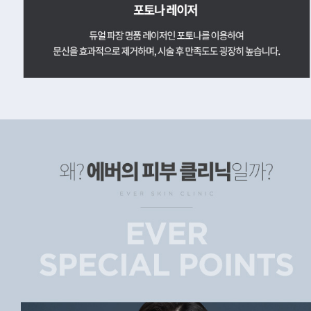
에버의 피부 클리닉
피부과 전문의 정확한 1:1 진단, 피부과 전문의가 직접 개인별 맞춤 관리를 진행합니다. 문신의 종류에 상관없이 제거 가능, 검은 문신과 붉은 문신 모두 제거가 가능합니다. 흉터 없는 시술, 숙련된 테크닉으로 제거 후 흉터가 남지 않고 일상 생활에 지장이 없습니다.