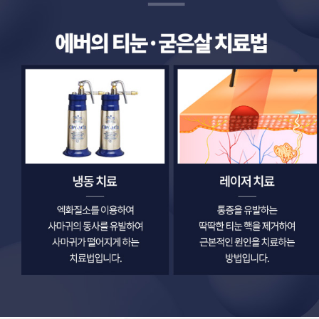
냉동 치료, 엑화질소를 이용하여 티눈, 굳은살의 동상을 유발하여 딱딱한 핵을 떨어지게 하는 치료법입니다. 레이저 치료, 통증을 유발하는 딱딱한 티눈 핵을 제거하여 근본적인 원인을 치료하는 방법입니다.