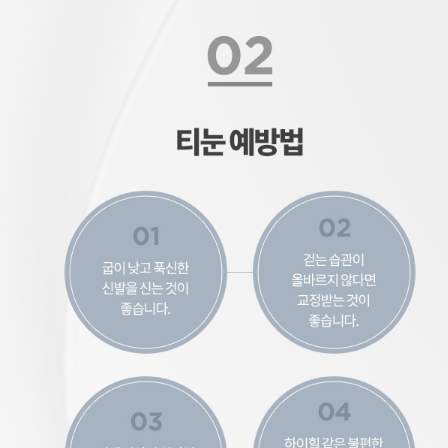
티눈 예방법
굽이 낮고 푹신한 신발을 신는 것이 좋습니다. 걷는 습관이 올바르지 않다면 교정받는 것이 좋습니다. 뼈에 이상이 있다면 근본적인 원인을 해결해야 합니다. 하이힐 같은 불편한 신발 착용 후에는 충분한 휴식을 취해줍니다.