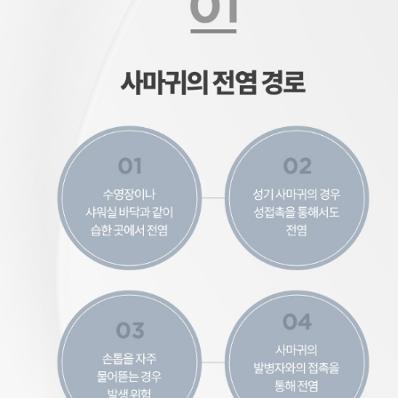
사마귀의 전염 경로
수영장이나 샤워실 바닥과 같이 습한 곳에서 전염, 성기 사마귀의 경우 성접촉을 통해서도 전염, 손톱을 자주 물어뜯는 경우 발생 위험, 사마귀의 발병자와의 접촉을 통해 전염