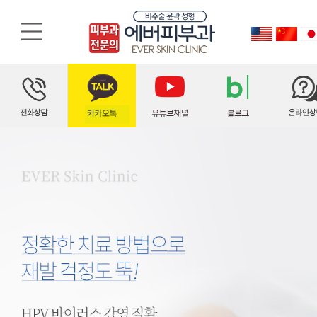
오랜 치료 경험을 바탕으로 원인에 알맞은 1:1 맞춤 시술법으로 치료합니다. 에버는 피부과 전문의로써 다년간의 수많은 사마귀/티눈 치료 경험을 통해 보다 개개인에게 알맞은 치료가 가능합니다.