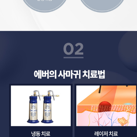
사마귀 치료법
냉동 치료, 엑화질소를 이용하여 사마귀의 동사을 유발하여 사마귀가 떨어지게 하는 치료법입니다. 레이저 치료, 사마귀에 영양소와 혈액을 공급하는 혈관을 없애서 사마귀가 없어지는 원리의 치료법입니다. 블레오마이신 주사, 항암제의 일종을 사마귀에 직접 주사하는 방법으로 빠른 효과를 기대할 수 있습니다.