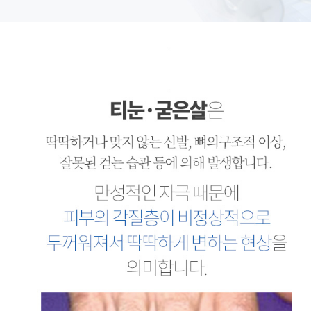
티눈과 굳은살은 딱딱하거나 발에 잘 맞지 않는 신발, 뼈의 구조적 이상, 잘못된 걷는 습관 등에 의한 만성적인 자극 때문에 피부의 각질층이 비정상적으로 두꺼워져서 딱딱하게 변하는 현상을 의미합니다. 또한, 티눈은 굳은살과 달리 국소적으로 각질이 딱딱해지며 못처럼 중심부가 솟아 있는 경향이 있어 통증도 함꼐 발생할 수 있습니다.