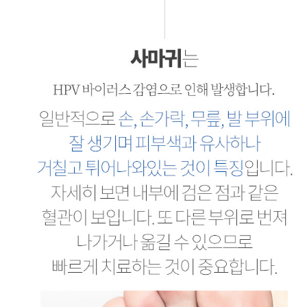
사마귀
HPV 바이러스 감염으로 인해 발생합니다. 일반적으로 손, 손가락, 무릎, 발 부위에 잘 생기며 피부색과 유사하나 거칠고 튀어나와있는 것이 특징입니다. 자세히 보면 내부에 검은 점과 같은 혈관이 보입니다. 또 다른 부위로 번져 나가거나 옮길 수 있으므로 빠르게 치료하는 것이 중요합니다.