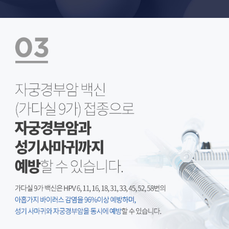
자궁경부암 백신(가다실) 접종으로 자궁경부암과 성기사마귀까지 예방할 수 있습니다.
가다실은 자궁경부암의 주된 원인인 인간유두종 바이러스 (HPV) 16, 18형과, 성기사마귀에 대한 주된 원인인 HPV 6, 11에 대한 예방 백신입니다.