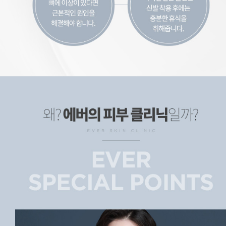
에버의 피부 클리닉
피부과 전문의 1:1 상담, 1:1 상담을 통해 원인에 따라 개개인에게 적합한 시술법으로 치료합니다. 눈에 보이는 효과, 치료 후 사마귀/티눈이 개선되는 모습을 눈으로 확인할 수 있습니다. 예방법 안내, 사마귀, 티눈 예방법을 안내하여 앞으로 재발 방지에 도움을 드립니다.