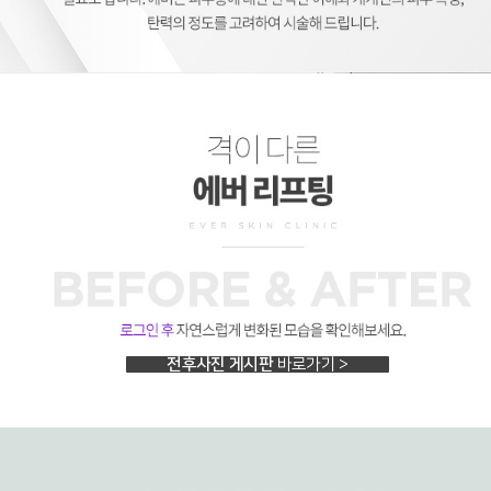
격이 다른 에버 리프팅
전후사진 게시판
바로가기 >
레비나스, 레비나스 리프팅