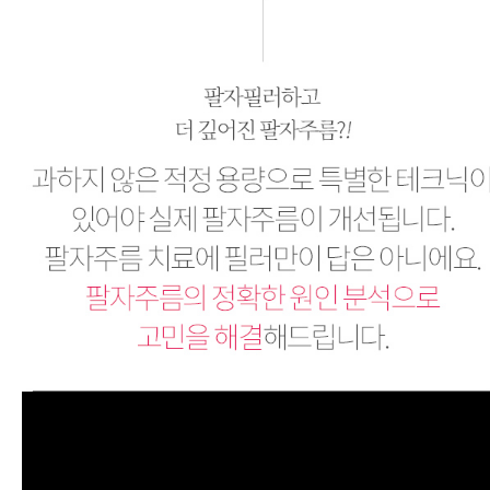
팔자주름필러, 팔자필러
과하지 않은 적정 용량으로 특별한 테크닉이 있어야 실제 팔자주름이 개선됩니다. 팔자주름 치료에 필러만이 답은 아니에요. 팔자주름의 정확한 원인 분석으로 고민을 해결해드립니다.