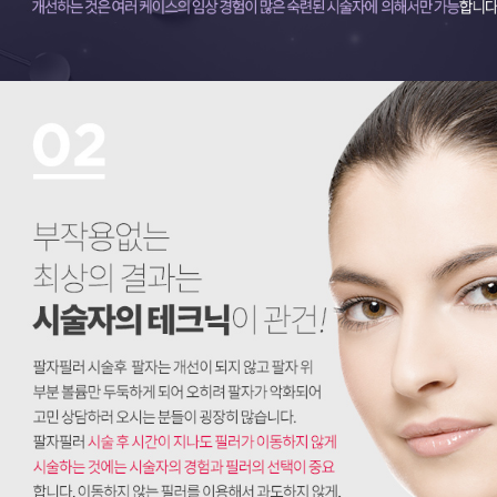
부작용 걱정 없는 최상의 결과는 시술자의 테크닉이 관건!
팔자필러 시술후 팔자는 개선이 되지 않고 팔자 위 부분 볼륨만 두둑하게 되어 오히려 팔자가 악화되어 고민 상담하러 오시는 분들이 굉장히 많습니다. 팔자필러 시술 후 시간이 지나도 필러가 이동하지 않게 시술하는 것에는 시술자의 경험과 필러의 선택이 중요합니다. 이동하지 않는 필러를 이용해서 과도하지 않게, 이동하지 않을 위치와 깊이에 채움으로써 원하는 효과에 도달할 수 있습니다. 또한, 안전성 면을 살펴보면, 에버에서는 팔자필러 시 뾰족한 바늘이 아닌 끝이 뭉뚝한 일회용 미세 캐뉼라로, 과하지 않은 용량으로 부드럽게 시술하기 때문에 혈관 내로 필러가 주입되는 부작용을 최대한 막을 수 있습니다.