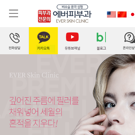
팔자주름필러
팔자필러를 해서 효과가 좋은 분이 있고 안 하니만 못한 분이 있습니다. 팔자주름의 종류에 따라 시술 방법은 달라야만 합니다. 팔자주름은 얼굴전체의 윤곽과 조화를 고려하여, 필러 시술 여부가 결정되어야 하는, 중요한 부위입니다.