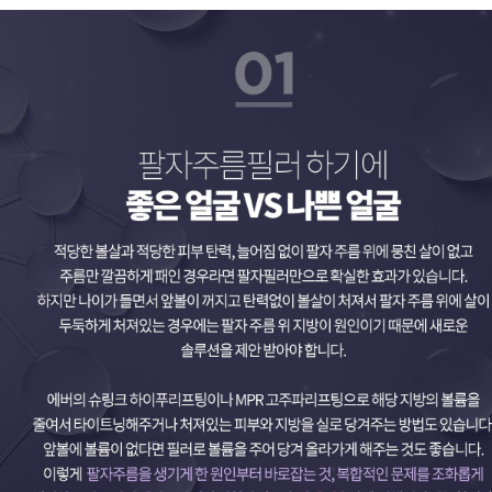
팔자주름필러 하기에 좋은 얼굴 VS 나쁜 얼굴
적당한 볼살과 적당한 피부 탄력, 늘어짐 없이 팔자 주름 위에 뭉친 살이 없고 주름만 깔끔하게 패인 경우라면 팔자필러만으로 확실한 효과가 있습니다. 하지만 나이가 들면서 앞볼이 꺼지고 탄력없이 볼살이 처져서 팔자 주름 위에 살이 두둑하게 처져있는 경우에는 팔자 주름 위 지방이 원인이기 때문에 새로운 솔루션을 제안 받아야 합니다. 에버의 슈링크 하이푸리프팅이나 MPR 고주파리프팅으로 해당 지방의 볼륨을 줄여서 타이트닝해주거나 처져있는 피부와 지방을 실로 당겨주는 방법도 있습니다. 앞볼에 볼륨이 없다면 필러로 볼륨을 주어 당겨 올라가게 해주는 것도 좋습니다. 이렇게 팔자주름을 생기게 한 원인부터 바로잡는 것, 복합적인 문제를 조화롭게 개선하는 것은 여러 케이스의 임상 경험이 많은 숙련된 시술자에 의해서만 가능합니다.